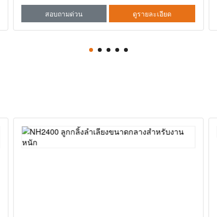
สอบถามด่วน
ดูรายละเอียด