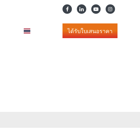
ได้รับใบเสนอราคา
า
ภาษาไทย
ลิ้งลํา