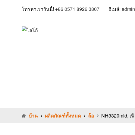
โทรหาเราวันนี้!
+86 0571 8926 3807
อีเมล์:
admi
บ้าน
เกี่ยวกั
NH3320m
เลียง
บ้าน
ผลิตภัณฑ์ทั้งหมด
ล้อ
NH3320mid, เฟือง