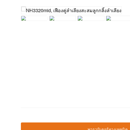
พารามิเตอร์ทางเทคนิค