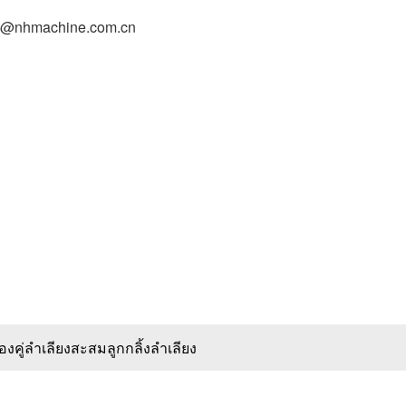
n@nhmachine.com.cn
บเรา
ผลิตภัณฑ์
คดี
วิดีโอ
ข่าว
ติดต่อเร
id, เฟืองคู่ลําเลียงสะสมลูกก
คู่ลําเลียงสะสมลูกกลิ้งลําเลียง