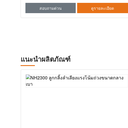
สอบถามด่วน
ดูรายละเอียด
แนะนําผลิตภัณฑ์