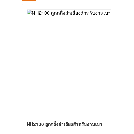
NH2100 ลูกกลิ้งลําเลียงสําหรับงานเบา