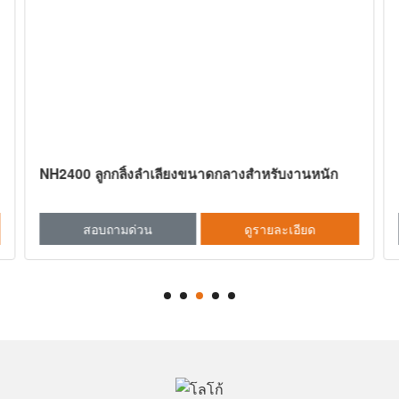
NH2400 ลูกกลิ้งลําเลียงขนาดกลางสําหรับงานหนัก
สอบถามด่วน
ดูรายละเอียด