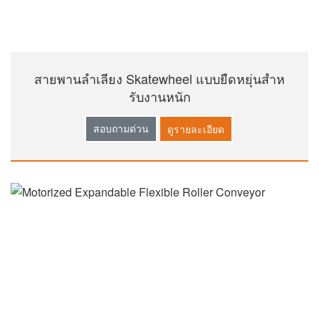
สายพานลําเลียง Skatewheel แบบยืดหยุ่นสําห
รับงานหนัก
สอบถามด่วน
ดูรายละเอียด