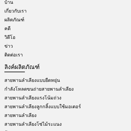
บ้าน
เกี่ยวกับเรา
ผลิตภัณฑ์
คดี
วิดีโอ
ข่าว
ติดต่อเรา
ลิงค์ผลิตภัณฑ์
สายพานลําเลียงแบบยืดหยุ่น
กําลังโหลดขนถ่ายสายพานลําเลียง
สายพานลําเลียงแรงโน้มถ่วง
สายพานลําเลียงลูกกลิ้งแบบใช้มอเตอร์
สายพานลําเลียง
สายพานลําเลียงโซ่ไม้ระแนง