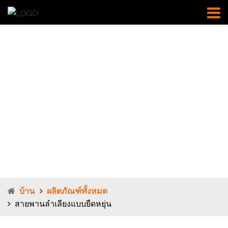
สายพานลําเลียง
แบบยืดหยุ่น
บ้าน
ผลิตภัณฑ์ทั้งหมด
สายพานลําเลียงแบบยืดหยุ่น