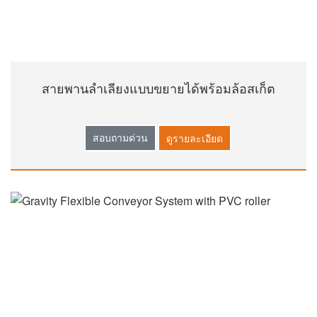
สายพานลําเลียงแบบขยายได้พร้อมล้อสเก็ต
สอบถามด่วน
ดูรายละเอียด