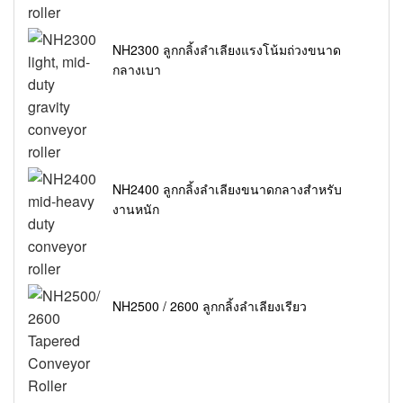
NH2300 ลูกกลิ้งลําเลียงแรงโน้มถ่วงขนาด
กลางเบา
NH2400 ลูกกลิ้งลําเลียงขนาดกลางสําหรับ
งานหนัก
NH2500 / 2600 ลูกกลิ้งลําเลียงเรียว