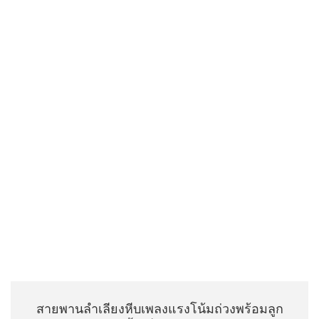
สายพานลําเลียงหีบเพลงแรงโน้มถ่วงพร้อมลูก