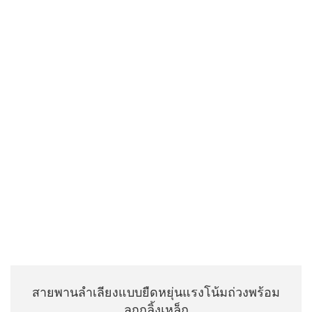
สายพานลําเลียงแบบยืดหยุ่นแรงโน้มถ่วงพร้อม
ลูกกลิ้งเหล็ก