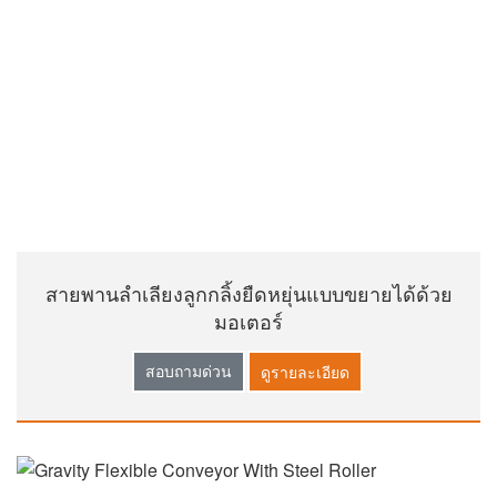
สายพานลําเลียงลูกกลิ้งยืดหยุ่นแบบขยายได้ด้วย
มอเตอร์
สอบถามด่วน
ดูรายละเอียด