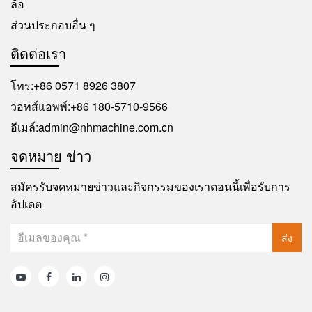
ล้อ
ส่วนประกอบอื่น ๆ
ติดต่อเรา
โทร:
+86 0571 8926 3807
วอทส์แอพพ์:
+86 180-5710-9566
อีเมล์:
admin@nhmachine.com.cn
จดหมาย ข่าว
สมัครรับจดหมายข่าวและกิจกรรมของเราตอนนี้เพื่อรับการ
อัปเดต
ส่ง